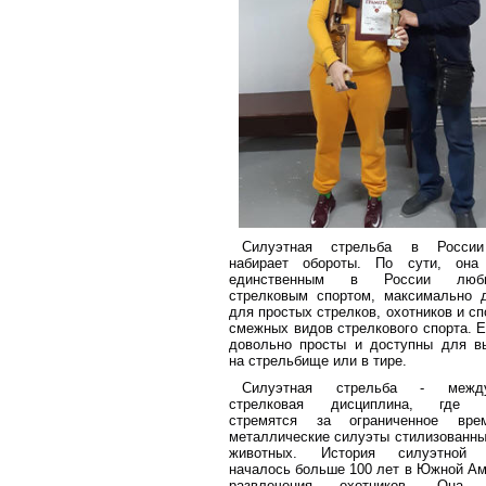
Силуэтная стрельба в России
набирает обороты. По сути,
она
единственным в России люби
стрелковым спортом, максимально 
для простых стрелков, охотников и с
смежных видов стрелкового спорта. 
довольно просты и доступны для в
на стрельбище или в тире.
Силуэтная стрельба - между
стрелковая дисциплина, где у
стремятся за ограниченное вре
металлические силуэты стилизованны
животных.
История силуэтной 
началось больше 100 лет в Южной Ам
развлечения охотников. Она 