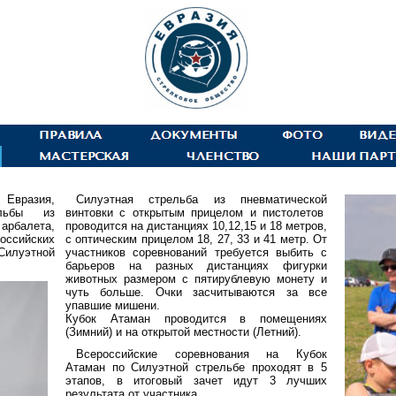
 Евразия,
Силуэтная стрельба из пневматической
ельбы из
винтовки с открытым прицелом и пистолетов
арбалета,
проводится на дистанциях 10,12,15 и 18 метров,
ссийских
с оптическим прицелом 18, 27, 33 и 41 метр. От
Силуэтной
участников соревнований требуется выбить с
барьеров на разных дистанциях фигурки
животных размером с пятирублевую монету и
чуть больше. Очки засчитываются за все
упавшие мишени.
Кубок Атаман проводится в помещениях
(Зимний) и на открытой местности (Летний).
Всероссийские соревнования на Кубок
Атаман по Силуэтной стрельбе проходят в 5
этапов, в итоговый зачет идут 3 лучших
результата от участника.