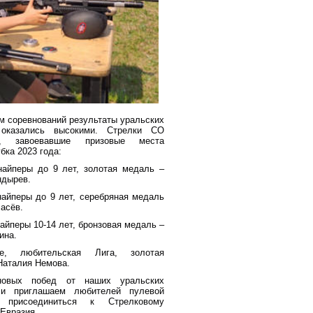
м соревнований результаты уральских
 оказались высокими. Стрелки СО
», завоевавшие призовые места
бка 2023 года:
айперы до 9 лет, золотая медаль –
ндырев.
айперы до 9 лет, серебряная медаль
асёв.
йперы 10-14 лет, бронзовая медаль –
ина.
ые, любительская Лига, золотая
Наталия Немова.
овых побед от наших уральских
 и приглашаем любителей пулевой
 присоединиться к Стрелковому
Евразия.