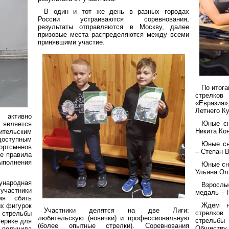
В один и тот же день в разных городах
России устраиваются соревнования,
результаты отправляются в Москву, далее
призовые места распределяются между всеми
принявшими участие.
По итога
стрелков
«Евразия
Летнего Ку
 активно
Юные сн
является
Никита Ко
тельским
доступным
Юные сн
портсменов
– Степан В
Ее правила
ыполнения
Юные сна
Ульяна Ол
народная
Взросл
частники
медаль – 
мя сбить
Ждем н
х фигурок
Участники делятся на две Лиги:
стрелков
стрельбы
любительскую (новички) и профессиональную
стрельбы
ерике для
(более опытные стрелки). Соревнования
Обществу 
получила